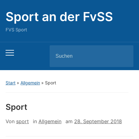
Sport an der FvSS
FVS Sport
Search
Toggle
for:
mobile
menu
Start
»
Allgemein
»
Sport
Sport
Von
sport
in
Allgemein
am
28. September 2018