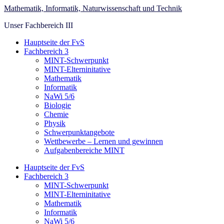
Skip
Mathematik, Informatik, Naturwissenschaft und Technik
to
Unser Fachbereich III
main
content
Toggle
Hauptseite der FvS
mobile
Fachbereich 3
menu
MINT-Schwerpunkt
MINT-Elterninitative
Mathematik
Informatik
NaWi 5/6
Biologie
Chemie
Physik
Schwerpunktangebote
Wettbewerbe – Lernen und gewinnen
Aufgabenbereiche MINT
Hauptseite der FvS
Fachbereich 3
MINT-Schwerpunkt
MINT-Elterninitative
Mathematik
Informatik
NaWi 5/6