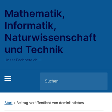
Mathematik,
Informatik,
Naturwissenschaft
und Technik
Unser Fachbereich III
Search
Toggle
for:
mobile
menu
Start
»
Beitrag veröffentlicht von dominikatiebes