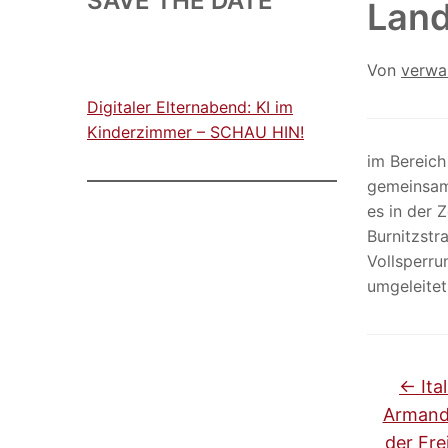
SAVE THE DATE
Land
Von
verwa
Digitaler Elternabend: KI im
Kinderzimmer – SCHAU HIN!
im Bereich
gemeinsam
es in der 
Burnitzst
Vollsperru
umgeleitet
←
Ita
Armando
der Fre