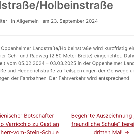
straße/Holbeinstraße
lter
in
Allgemein
am
23. September 2024
 Oppenheimer Landstraße/Holbeinstraße wird kurzfristig ei
er Geh- und Radweg (2,50 Meter Breite) eingerichtet. Da
Zeit vom 05.02.2024 – 03.03.2025 in der Oppenheimer Land
raße und Hedderichstraße zu Teilsperrungen der Gehwege u
ngen der Fahrbahnen. Der Fahrverkehr wird entsprechend
.
lienischer Botschafter
Begehrte Auszeichnung
 Varricchio zu Gast an
freundliche Schule“ bere
iherr-vom-Stein-Schule
dritten Mal!
→