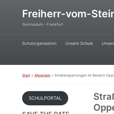
Freiherr-vom-Stei
Gymnasium – Frankfurt
Schulorganisation
Unsere Schule
Unser
Start
»
Allgemein
»
Straßensperrungen im Bereich Opp
Stra
SCHULPORTAL
Opp