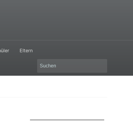
üler
Eltern
Search
for: