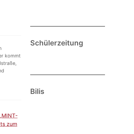
Schülerzeitung
n
her kommt
straße,
nd
Bilis
 „MINT-
its zum