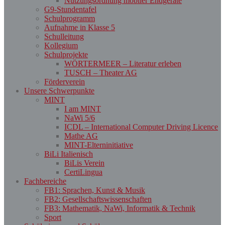
Nutzungsordnung mobiler Endgeräte
G9-Stundentafel
Schulprogramm
Aufnahme in Klasse 5
Schulleitung
Kollegium
Schulprojekte
WÖRTERMEER – Literatur erleben
TUSCH – Theater AG
Förderverein
Unsere Schwerpunkte
MINT
I am MINT
NaWi 5/6
ICDL – International Computer Driving Licence
Mathe AG
MINT-Elterninitiative
BiLi Italienisch
BiLis Verein
CertiLingua
Fachbereiche
FB1: Sprachen, Kunst & Musik
FB2: Gesellschaftswissenschaften
FB3: Mathematik, NaWi, Informatik & Technik
Sport