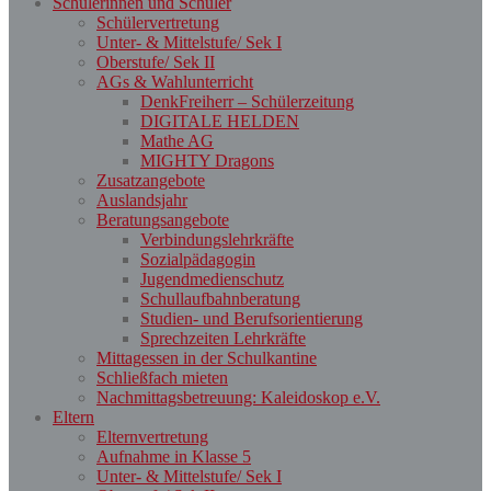
Schülerinnen und Schüler
Schülervertretung
Unter- & Mittelstufe/ Sek I
Oberstufe/ Sek II
AGs & Wahlunterricht
DenkFreiherr – Schülerzeitung
DIGITALE HELDEN
Mathe AG
MIGHTY Dragons
Zusatzangebote
Auslandsjahr
Beratungsangebote
Verbindungslehrkräfte
Sozialpädagogin
Jugendmedienschutz
Schullaufbahnberatung
Studien- und Berufsorientierung
Sprechzeiten Lehrkräfte
Mittagessen in der Schulkantine
Schließfach mieten
Nachmittagsbetreuung: Kaleidoskop e.V.
Eltern
Elternvertretung
Aufnahme in Klasse 5
Unter- & Mittelstufe/ Sek I