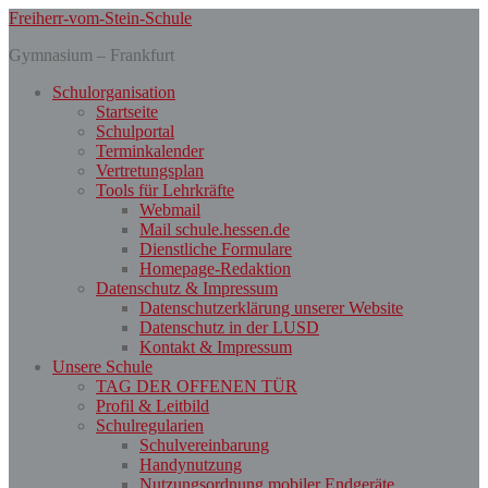
Skip
Freiherr-vom-Stein-Schule
to
Gymnasium – Frankfurt
main
content
Toggle
Schulorganisation
mobile
Startseite
menu
Schulportal
Terminkalender
Vertretungsplan
Tools für Lehrkräfte
Webmail
Mail schule.hessen.de
Dienstliche Formulare
Homepage-Redaktion
Datenschutz & Impressum
Datenschutzerklärung unserer Website
Datenschutz in der LUSD
Kontakt & Impressum
Unsere Schule
TAG DER OFFENEN TÜR
Profil & Leitbild
Schulregularien
Schulvereinbarung
Handynutzung
Nutzungsordnung mobiler Endgeräte