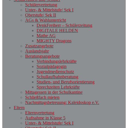
Schülervertretung
Unter- & Mittelstufe/ Sek I
Oberstufe/ Sek II
AGs & Wahlunterricht
DenkFreiherr – Schülerzeitung
DIGITALE HELDEN
Mathe AG
MIGHTY Dragons
Zusatzangebote
Auslandsjahr
Beratungsangebote
Verbindungslehrkräfte
Sozialpädagogin
Jugendmedienschutz
Schullaufbahnberatung
Studien- und Berufsorientierung
Sprechzeiten Lehrkräfte
Mittagessen in der Schulkantine
Schließfach mieten
Nachmittagsbetreuung: Kaleidoskop e.V.
Eltern
Elternvertretung
Aufnahme in Klasse 5
Unter- & Mittelstufe/ Sek I