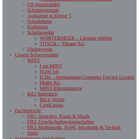
G9-Stundentafel
Schulprogramm
Aufnahme in Klasse 5
Schulleitung
Kollegium
Schulprojekte
WÖRTERMEER – Literatur erleben
TUSCH – Theater AG
Förderverein
Unsere Schwerpunkte
MINT
I am MINT
NaWi 5/6
ICDL – International Computer Driving Licence
Mathe AG
MINT-Elterninitiative
BiLi Italienisch
BiLis Verein
CertiLingua
Fachbereiche
FB1: Sprachen, Kunst & Musik
FB2: Gesellschaftswissenschaften
FB3: Mathematik, NaWi, Informatik & Technik
Sport
Schülerinnen und Schüler