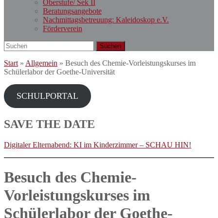
Oberstufe/ Sek II
Beratungsangebote
Nachmittagsbetreuung: Kaleidoskop e.V.
Förderverein
Search
Suchen
for:
Start
»
Allgemein
»
Besuch des Chemie-Vorleistungskurses im
Schülerlabor der Goethe-Universität
SCHULPORTAL
SAVE THE DATE
Digitaler Elternabend: KI im Kinderzimmer – SCHAU HIN!
Besuch des Chemie-
Vorleistungskurses im
Schülerlabor der Goethe-